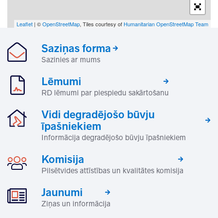
Leaflet
| ©
OpenStreetMap
, Tiles courtesy of
Humanitarian OpenStreetMap Team
Saziņas forma
Sazinies ar mums
Lēmumi
RD lēmumi par piespiedu sakārtošanu
Vidi degradējošo būvju
īpašniekiem
Informācija degradējošo būvju īpašniekiem
Komisija
Pilsētvides attīstības un kvalitātes komisija
Jaunumi
Ziņas un informācija