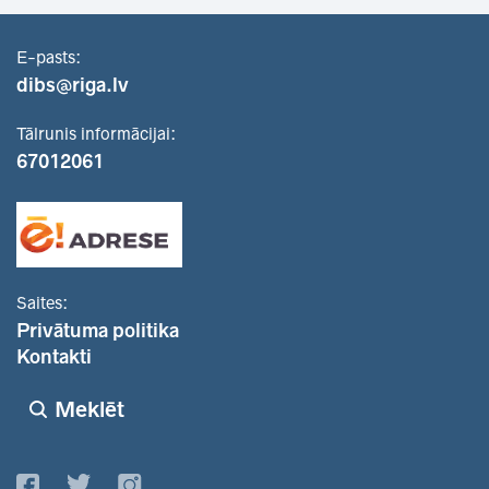
E-pasts:
dibs@riga.lv
Tālrunis informācijai:
67012061
Saites:
Privātuma politika
Kontakti
Meklēt