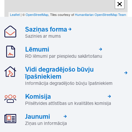
Leaflet
| ©
OpenStreetMap
, Tiles courtesy of
Humanitarian OpenStreetMap Team
Saziņas forma
Sazinies ar mums
Lēmumi
RD lēmumi par piespiedu sakārtošanu
Vidi degradējošo būvju
īpašniekiem
Informācija degradējošo būvju īpašniekiem
Komisija
Pilsētvides attīstības un kvalitātes komisija
Jaunumi
Ziņas un informācija