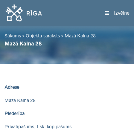
Izvēlne
Sākums
>
Objektu saraksts
>
Mazā Kalna 28
Mazā Kalna 28
Adrese
Mazā Kalna 28
Piederība
Privātīpašums, t.sk. kopīpašums