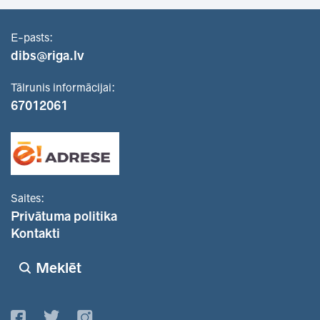
E-pasts:
dibs@riga.lv
Tālrunis informācijai:
67012061
Saites:
Privātuma politika
Kontakti
Meklēt