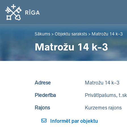
Sākums
>
Objektu saraksts
>
Matrožu 14 k-3
Matrožu 14 k-3
Adrese
Matrožu 14 k-3
Piederība
Privātīpašums, t.s
Rajons
Kurzemes rajons
Informēt par objektu