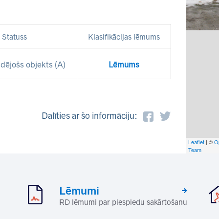
Statuss
Klasifikācijas lēmums
dējošs objekts (A)
Lēmums
Dalīties ar šo informāciju:
Leaflet
| ©
O
Team
Lēmumi
RD lēmumi par piespiedu sakārtošanu