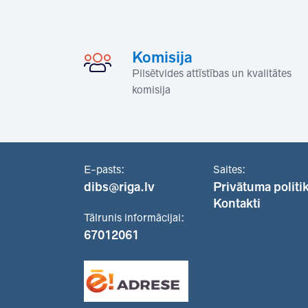
Komisija
Pilsētvides attīstības un kvalitātes
komisija
E-pasts:
Saites:
dibs@riga.lv
Privātuma politi
Kontakti
Tālrunis informācijai:
67012061