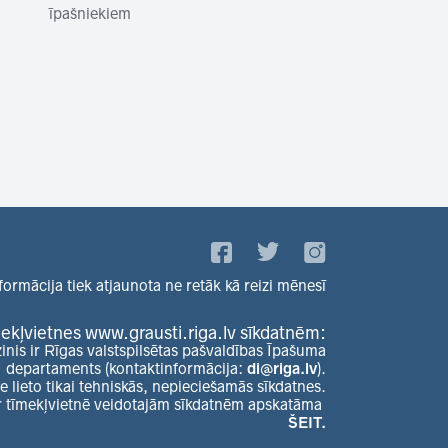
īpašniekiem
formācija tiek atjaunota ne retāk kā reizi mēnesī
ekļvietnes www.grausti.riga.lv sīkdatnēm:
zinis ir Rīgas valstspilsētas pašvaldības Īpašuma
departaments (kontaktinformācija:
di@riga.lv
).
e lieto tikai tehniskās, nepieciešamās sīkdatnes.
r tīmekļvietnē veidotajām sīkdatnēm apskatāma
ŠEIT.