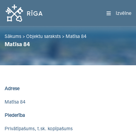
Izvēlne
Sākums
>
Objektu saraksts
>
Matīsa 84
Matīsa 84
Adrese
Matīsa 84
Piederība
Privātīpašums, t.sk. kopīpašums