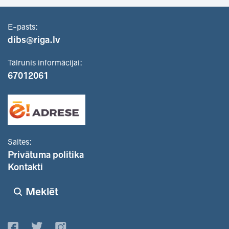
E-pasts:
dibs@riga.lv
Tālrunis informācijai:
67012061
Saites:
Privātuma politika
Kontakti
Meklēt