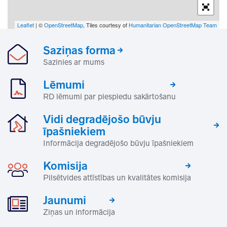
Leaflet
| ©
OpenStreetMap
, Tiles courtesy of
Humanitarian OpenStreetMap Team
Saziņas forma
Sazinies ar mums
Lēmumi
RD lēmumi par piespiedu sakārtošanu
Vidi degradējošo būvju
īpašniekiem
Informācija degradējošo būvju īpašniekiem
Komisija
Pilsētvides attīstības un kvalitātes komisija
Jaunumi
Ziņas un informācija