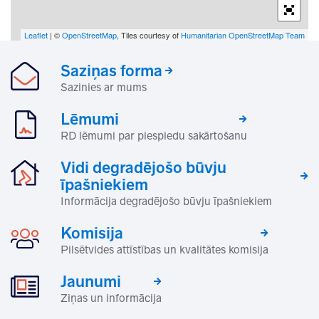
Leaflet
| ©
OpenStreetMap
, Tiles courtesy of
Humanitarian OpenStreetMap Team
Saziņas forma
Sazinies ar mums
Lēmumi
RD lēmumi par piespiedu sakārtošanu
Vidi degradējošo būvju
īpašniekiem
Informācija degradējošo būvju īpašniekiem
Komisija
Pilsētvides attīstības un kvalitātes komisija
Jaunumi
Ziņas un informācija