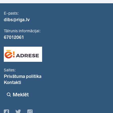
E-pasts:
dibs@riga.lv
Tālrunis informācijai:
67012061
Saites:
Privātuma politika
Kontakti
Meklēt