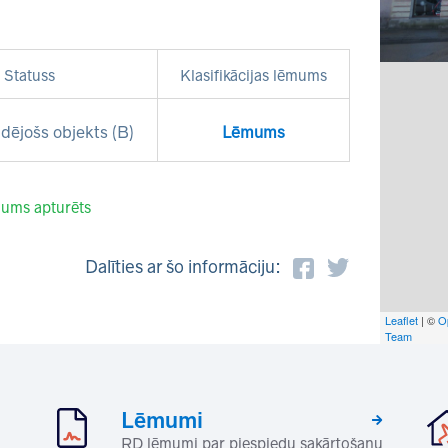
Statuss
Klasifikācijas lēmums
dējošs objekts (B)
Lēmums
ums apturēts
Dalīties ar šo informāciju:
Leaflet
| ©
O
Team
Lēmumi
RD lēmumi par piespiedu sakārtošanu