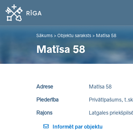
Sākums
>
Objektu saraksts
>
Matīsa 58
Matīsa 58
Adrese
Matīsa 58
Piederība
Privātīpašums, t.s
Rajons
Latgales priekšpils
Informēt par objektu