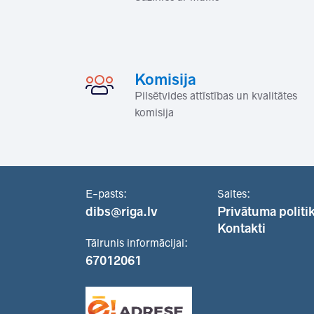
Komisija
Pilsētvides attīstības un kvalitātes
komisija
E-pasts:
Saites:
dibs@riga.lv
Privātuma politi
Kontakti
Tālrunis informācijai:
67012061