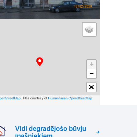
+
−
penStreetMap
, Tiles courtesy of
Humanitarian OpenStreetMap
Vidi degradējošo būvju
īpašniekiem