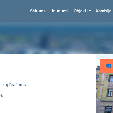
Sākums
Jaunumi
Objekti
Komisija
k. kopīpašums
ēta