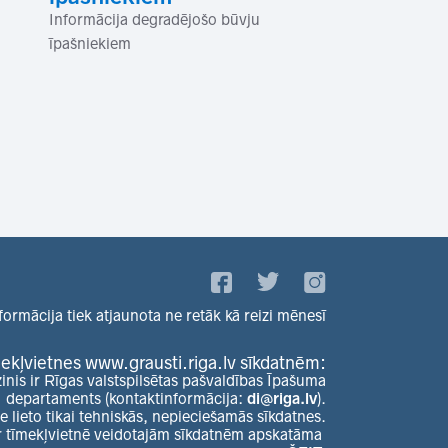
Informācija degradējošo būvju
īpašniekiem
formācija tiek atjaunota ne retāk kā reizi mēnesī
ekļvietnes www.grausti.riga.lv sīkdatnēm:
zinis ir Rīgas valstspilsētas pašvaldības Īpašuma
departaments (kontaktinformācija:
di@riga.lv
).
e lieto tikai tehniskās, nepieciešamās sīkdatnes.
r tīmekļvietnē veidotajām sīkdatnēm apskatāma