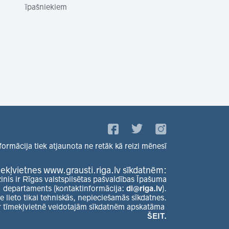
īpašniekiem
formācija tiek atjaunota ne retāk kā reizi mēnesī
ekļvietnes www.grausti.riga.lv sīkdatnēm:
zinis ir Rīgas valstspilsētas pašvaldības Īpašuma
departaments (kontaktinformācija:
di@riga.lv
).
e lieto tikai tehniskās, nepieciešamās sīkdatnes.
r tīmekļvietnē veidotajām sīkdatnēm apskatāma
ŠEIT.