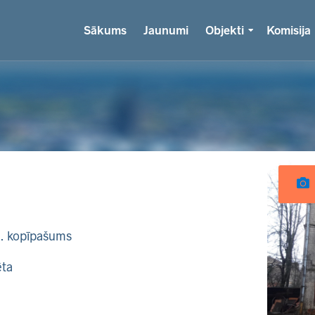
Sākums
Jaunumi
Objekti
Komisija
k. kopīpašums
ēta