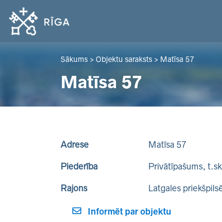
Sākums
>
Objektu saraksts
>
Matīsa 57
Matīsa 57
Adrese
Matīsa 57
Piederība
Privātīpašums, t.s
Rajons
Latgales priekšpils
Informēt par objektu