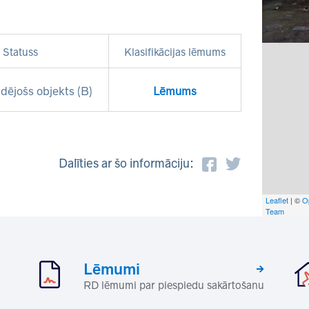
Statuss
Klasifikācijas lēmums
dējošs objekts (B)
Lēmums
Dalīties ar šo informāciju:
Leaflet
| ©
O
Team
Lēmumi
RD lēmumi par piespiedu sakārtošanu