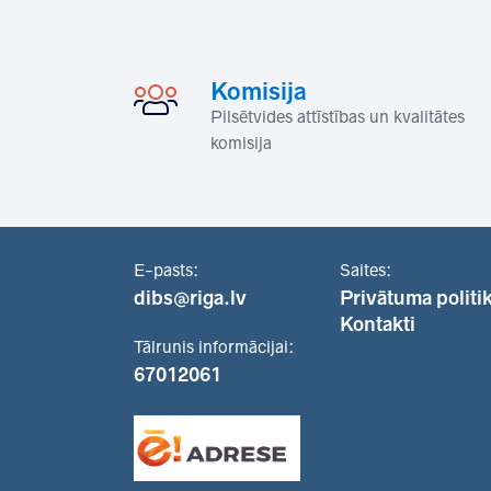
Komisija
Pilsētvides attīstības un kvalitātes
komisija
E-pasts:
Saites:
dibs@riga.lv
Privātuma politi
Kontakti
Tālrunis informācijai:
67012061