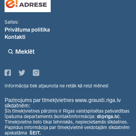
Saites:
Privātuma politika
Kontakti
Meklēt
Informācija tiek atjaunota ne retāk kā reizi mēnesī
Paziņojums par tīmekļvietnes www.grausti.riga.lv
sīkdatnēm:
Šīs tīmekļvietnes pārzinis ir Rīgas valstspilsētas pašvaldības
Īpašuma departaments (kontaktinformācija:
di@riga.lv
).
Tīmekļvietne lieto tikai tehniskās, nepieciešamās sīkdatnes.
Papildus informācija par tīmekļvietnē veidotajām sīkdatnēm
apskatāma
ŠEIT.