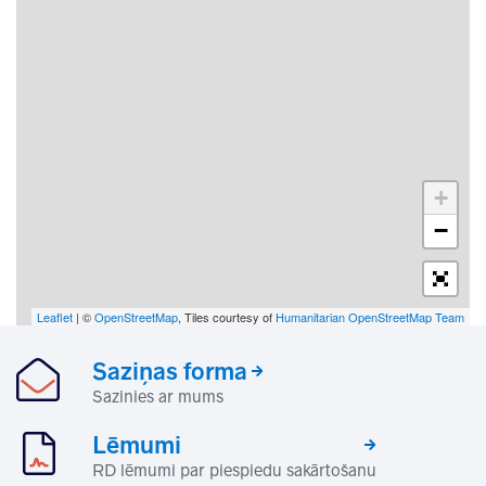
+
−
Leaflet
| ©
OpenStreetMap
, Tiles courtesy of
Humanitarian OpenStreetMap Team
Saziņas forma
Sazinies ar mums
Lēmumi
RD lēmumi par piespiedu sakārtošanu