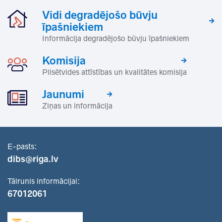
Vidi degradējošo būvju
īpašniekiem
Informācija degradējošo būvju īpašniekiem
Komisija
Pilsētvides attīstības un kvalitātes komisija
Jaunumi
Ziņas un informācija
E-pasts:
dibs@riga.lv
Tālrunis informācijai:
67012061