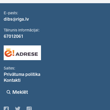
E-pasts:
dibs@riga.lv
Tālrunis informācijai:
67012061
Saites:
Privātuma politika
Kontakti
Meklēt