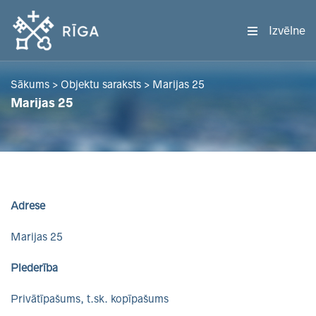
Izvēlne
Sākums
>
Objektu saraksts
>
Marijas 25
Marijas 25
Adrese
Marijas 25
Piederība
Privātīpašums, t.sk. kopīpašums