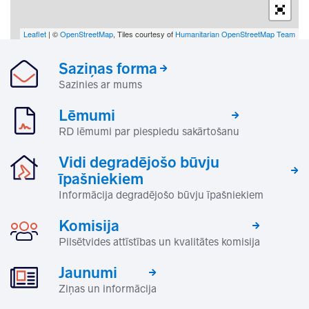
Leaflet
| ©
OpenStreetMap
, Tiles courtesy of
Humanitarian OpenStreetMap Team
Saziņas forma
Sazinies ar mums
Lēmumi
RD lēmumi par piespiedu sakārtošanu
Vidi degradējošo būvju
īpašniekiem
Informācija degradējošo būvju īpašniekiem
Komisija
Pilsētvides attīstības un kvalitātes komisija
Jaunumi
Ziņas un informācija