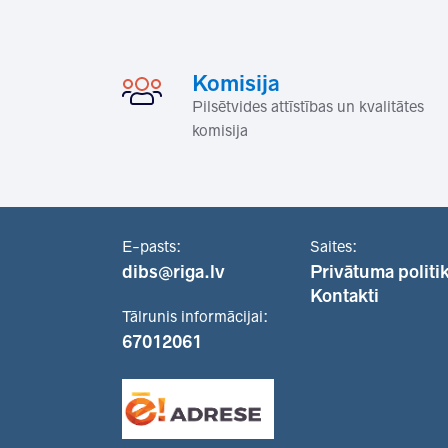
Komisija
Pilsētvides attīstības un kvalitātes
komisija
E-pasts:
Saites:
dibs@riga.lv
Privātuma politi
Kontakti
Tālrunis informācijai:
67012061