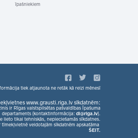
īpašniekiem
formācija tiek atjaunota ne retāk kā reizi mēnesī
ekļvietnes www.grausti.riga.lv sīkdatnēm:
zinis ir Rīgas valstspilsētas pašvaldības Īpašuma
departaments (kontaktinformācija:
di@riga.lv
).
e lieto tikai tehniskās, nepieciešamās sīkdatnes.
r tīmekļvietnē veidotajām sīkdatnēm apskatāma
ŠEIT.