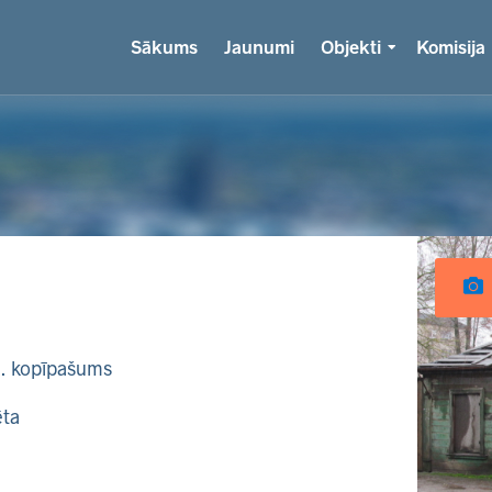
Sākums
Jaunumi
Objekti
Komisija
k. kopīpašums
ēta