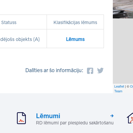
Statuss
Klasifikācijas lēmums
dējošs objekts (A)
Lēmums
Dalīties ar šo informāciju:
Leaflet
| ©
O
Team
Lēmumi
RD lēmumi par piespiedu sakārtošanu