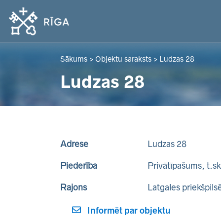
Sākums
>
Objektu saraksts
>
Ludzas 28
Ludzas 28
Adrese
Ludzas 28
Piederība
Privātīpašums, t.s
Rajons
Latgales priekšpils
Informēt par objektu