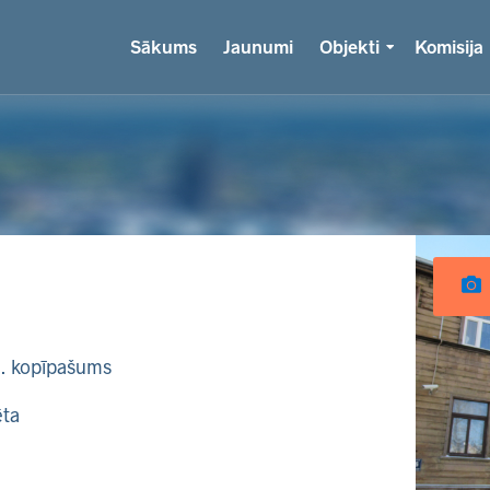
Sākums
Jaunumi
Objekti
Komisija
k. kopīpašums
ēta