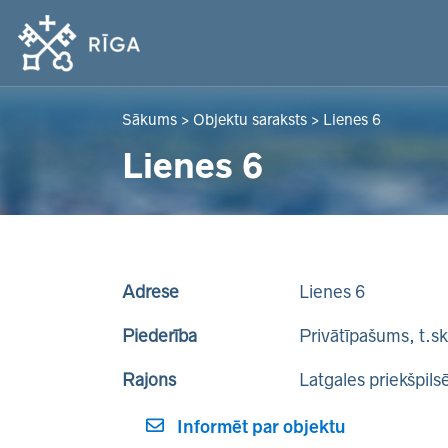
Sākums
>
Objektu saraksts
>
Lienes 6
Lienes 6
Adrese
Lienes 6
Piederība
Privātīpašums, t.s
Rajons
Latgales priekšpils
Informēt par objektu