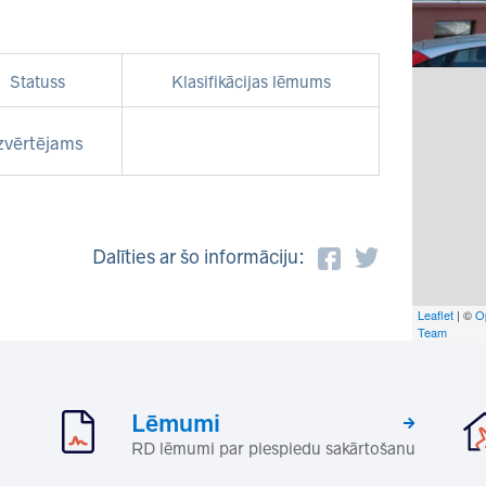
Statuss
Klasifikācijas lēmums
zvērtējams
Dalīties ar šo informāciju:
Leaflet
| ©
O
Team
Lēmumi
RD lēmumi par piespiedu sakārtošanu