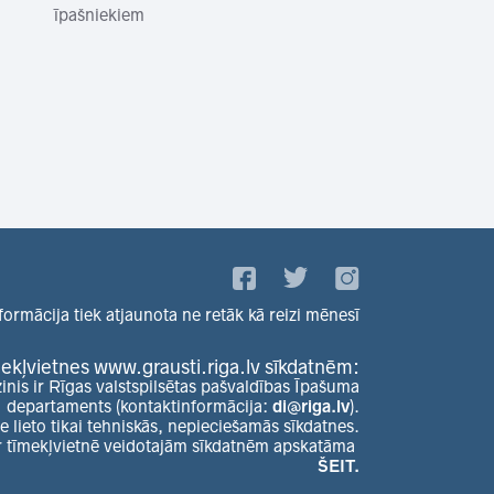
īpašniekiem
formācija tiek atjaunota ne retāk kā reizi mēnesī
ekļvietnes www.grausti.riga.lv sīkdatnēm:
zinis ir Rīgas valstspilsētas pašvaldības Īpašuma
departaments (kontaktinformācija:
di@riga.lv
).
e lieto tikai tehniskās, nepieciešamās sīkdatnes.
r tīmekļvietnē veidotajām sīkdatnēm apskatāma
ŠEIT.