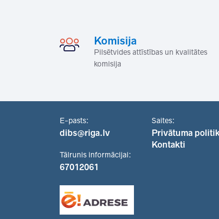
Komisija
Pilsētvides attīstības un kvalitātes
komisija
E-pasts:
Saites:
dibs@riga.lv
Privātuma politi
Kontakti
Tālrunis informācijai:
67012061