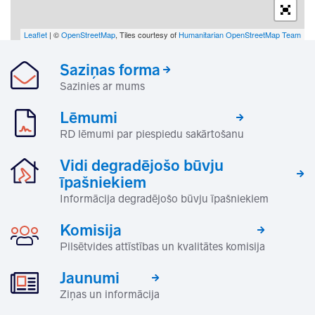
Leaflet
| ©
OpenStreetMap
, Tiles courtesy of
Humanitarian OpenStreetMap Team
Saziņas forma
Sazinies ar mums
Lēmumi
RD lēmumi par piespiedu sakārtošanu
Vidi degradējošo būvju
īpašniekiem
Informācija degradējošo būvju īpašniekiem
Komisija
Pilsētvides attīstības un kvalitātes komisija
Jaunumi
Ziņas un informācija