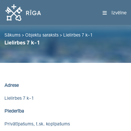
Izvēlne
Sākums
>
Objektu saraksts
>
Lielirbes 7 k-1
Lielirbes 7 k-1
Adrese
Lielirbes 7 k-1
Piederība
Privātīpašums, t.sk. kopīpašums