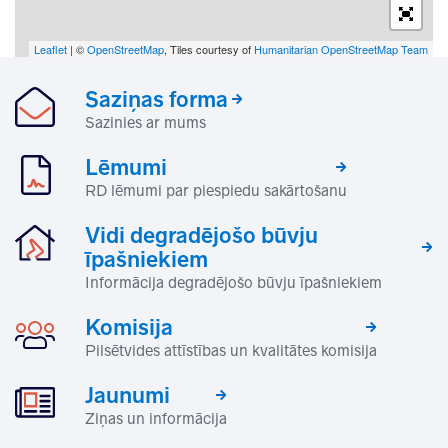
Leaflet
| ©
OpenStreetMap
, Tiles courtesy of
Humanitarian OpenStreetMap Team
Saziņas forma
Sazinies ar mums
Lēmumi
RD lēmumi par piespiedu sakārtošanu
Vidi degradējošo būvju
īpašniekiem
Informācija degradējošo būvju īpašniekiem
Komisija
Pilsētvides attīstības un kvalitātes komisija
Jaunumi
Ziņas un informācija