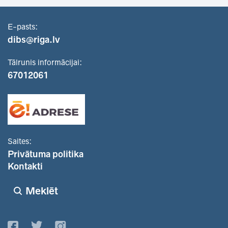
E-pasts:
dibs@riga.lv
Tālrunis informācijai:
67012061
Saites:
Privātuma politika
Kontakti
Meklēt