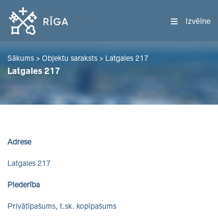
Izvēlne
Sākums
>
Objektu saraksts
>
Latgales 217
Latgales 217
Adrese
Latgales 217
Piederība
Privātīpašums, t.sk. kopīpašums