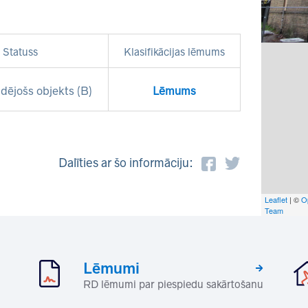
Statuss
Klasifikācijas lēmums
dējošs objekts (B)
Lēmums
Dalīties ar šo informāciju:
Leaflet
| ©
O
Team
Lēmumi
RD lēmumi par piespiedu sakārtošanu