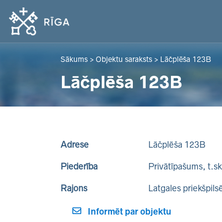
Sākums
>
Objektu saraksts
>
Lāčplēša 123B
Lāčplēša 123B
Adrese
Lāčplēša 123B
Piederība
Privātīpašums, t.s
Rajons
Latgales priekšpils
Informēt par objektu