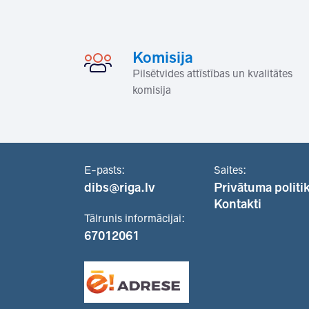
Komisija
Pilsētvides attīstības un kvalitātes
komisija
E-pasts:
Saites:
dibs@riga.lv
Privātuma politi
Kontakti
Tālrunis informācijai:
67012061