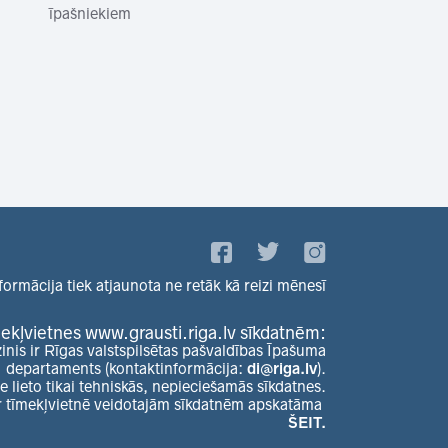
īpašniekiem
formācija tiek atjaunota ne retāk kā reizi mēnesī
ekļvietnes www.grausti.riga.lv sīkdatnēm:
zinis ir Rīgas valstspilsētas pašvaldības Īpašuma
departaments (kontaktinformācija:
di@riga.lv
).
e lieto tikai tehniskās, nepieciešamās sīkdatnes.
r tīmekļvietnē veidotajām sīkdatnēm apskatāma
ŠEIT.