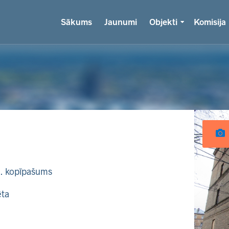
Sākums
Jaunumi
Objekti
Komisija
k. kopīpašums
ēta