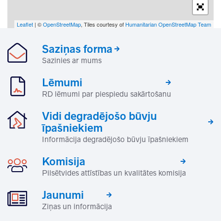
Leaflet
| ©
OpenStreetMap
, Tiles courtesy of
Humanitarian OpenStreetMap Team
Saziņas forma
Sazinies ar mums
Lēmumi
RD lēmumi par piespiedu sakārtošanu
Vidi degradējošo būvju
īpašniekiem
Informācija degradējošo būvju īpašniekiem
Komisija
Pilsētvides attīstības un kvalitātes komisija
Jaunumi
Ziņas un informācija