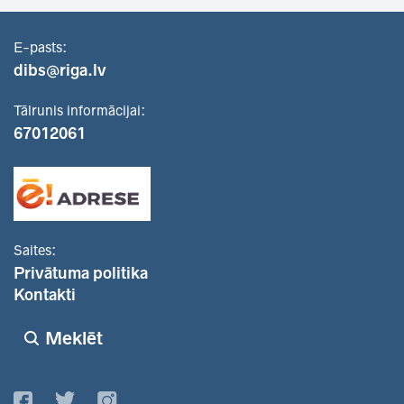
E-pasts:
dibs@riga.lv
Tālrunis informācijai:
67012061
Saites:
Privātuma politika
Kontakti
Meklēt