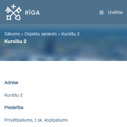
Izvēlne
Sākums
>
Objektu saraksts
>
Kursīšu 2
Kursīšu 2
Adrese
Kursīšu 2
Piederība
Privātīpašums, t.sk. kopīpašums