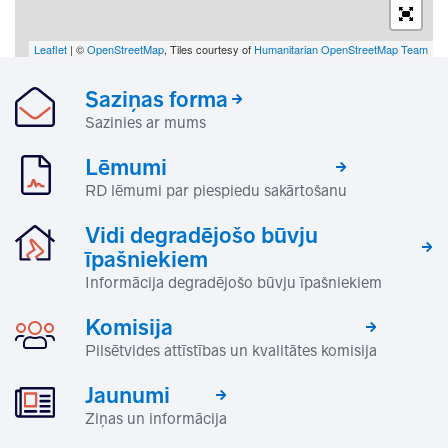
Leaflet
| ©
OpenStreetMap
, Tiles courtesy of
Humanitarian OpenStreetMap Team
Saziņas forma
Sazinies ar mums
Lēmumi
RD lēmumi par piespiedu sakārtošanu
Vidi degradējošo būvju
īpašniekiem
Informācija degradējošo būvju īpašniekiem
Komisija
Pilsētvides attīstības un kvalitātes komisija
Jaunumi
Ziņas un informācija