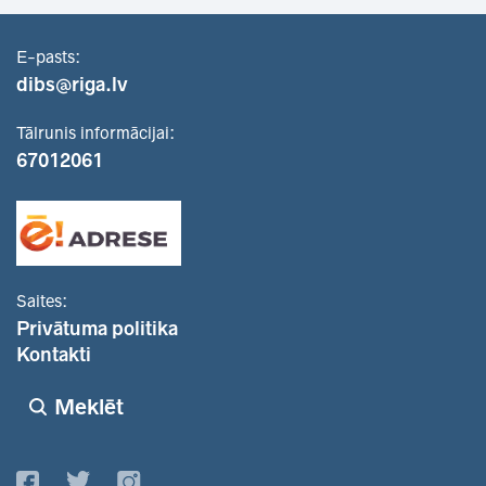
E-pasts:
dibs@riga.lv
Tālrunis informācijai:
67012061
Saites:
Privātuma politika
Kontakti
Meklēt