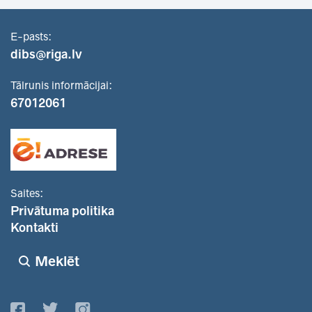
E-pasts:
dibs@riga.lv
Tālrunis informācijai:
67012061
Saites:
Privātuma politika
Kontakti
Meklēt