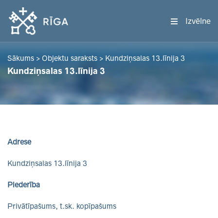
Izvēlne
Sākums
>
Objektu saraksts
>
Kundziņsalas 13.līnija 3
Kundziņsalas 13.līnija 3
Adrese
Kundziņsalas 13.līnija 3
Piederība
Privātīpašums, t.sk. kopīpašums