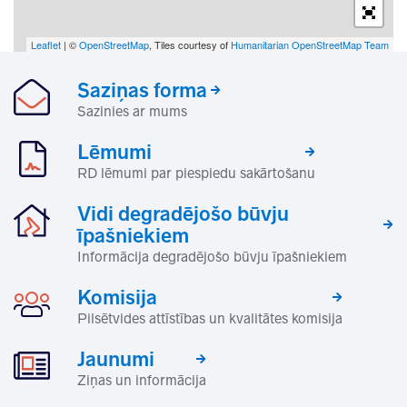
Leaflet
| ©
OpenStreetMap
, Tiles courtesy of
Humanitarian OpenStreetMap Team
Saziņas forma
Sazinies ar mums
Lēmumi
RD lēmumi par piespiedu sakārtošanu
Vidi degradējošo būvju
īpašniekiem
Informācija degradējošo būvju īpašniekiem
Komisija
Pilsētvides attīstības un kvalitātes komisija
Jaunumi
Ziņas un informācija