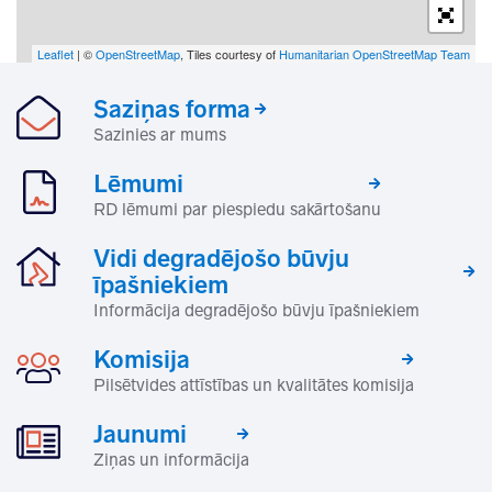
Leaflet
| ©
OpenStreetMap
, Tiles courtesy of
Humanitarian OpenStreetMap Team
Saziņas forma
Sazinies ar mums
Lēmumi
RD lēmumi par piespiedu sakārtošanu
Vidi degradējošo būvju
īpašniekiem
Informācija degradējošo būvju īpašniekiem
Komisija
Pilsētvides attīstības un kvalitātes komisija
Jaunumi
Ziņas un informācija