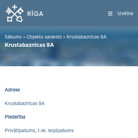
Izvēlne
Sākums
>
Objektu saraksts
>
Krustabaznīcas 9A
Krustabaznīcas 9A
Adrese
Krustabaznīcas 9A
Piederība
Privātīpašums, t.sk. kopīpašums