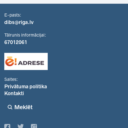
E-pasts:
dibs@riga.lv
Tālrunis informācijai:
67012061
Saites:
Privātuma politika
Kontakti
Meklēt