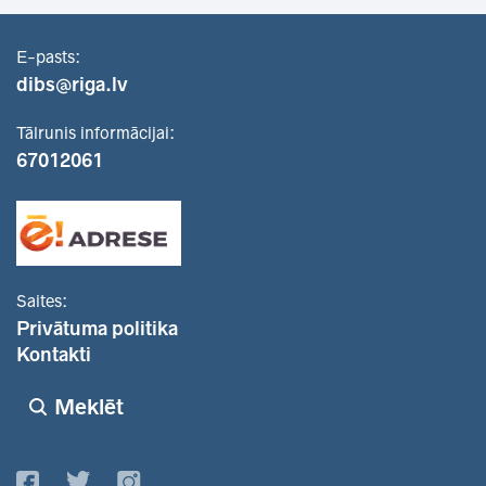
E-pasts:
dibs@riga.lv
Tālrunis informācijai:
67012061
Saites:
Privātuma politika
Kontakti
Meklēt