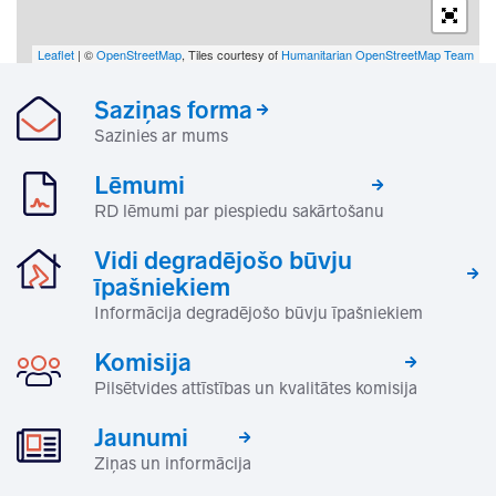
Leaflet
| ©
OpenStreetMap
, Tiles courtesy of
Humanitarian OpenStreetMap Team
Saziņas forma
Sazinies ar mums
Lēmumi
RD lēmumi par piespiedu sakārtošanu
Vidi degradējošo būvju
īpašniekiem
Informācija degradējošo būvju īpašniekiem
Komisija
Pilsētvides attīstības un kvalitātes komisija
Jaunumi
Ziņas un informācija