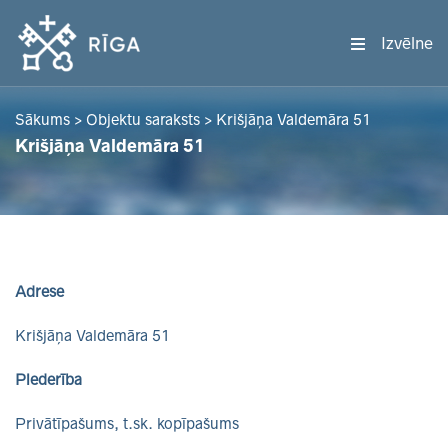
Izvēlne
Sākums
>
Objektu saraksts
>
Krišjāņa Valdemāra 51
Krišjāņa Valdemāra 51
Adrese
Krišjāņa Valdemāra 51
Piederība
Privātīpašums, t.sk. kopīpašums