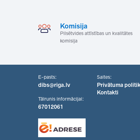
Komisija
Pilsētvides attīstības un kvalitātes
komisija
E-pasts:
Saites:
dibs@riga.lv
Privātuma politi
Kontakti
Tālrunis informācijai:
67012061