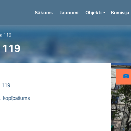
Sākums
Jaunumi
Objekti
Komisija
ra 119
 119
a 119
k. kopīpašums