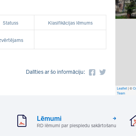
Statuss
Klasifikācijas lēmums
zvērtējams
Dalīties ar šo informāciju:
Leaflet
| ©
O
Team
Lēmumi
RD lēmumi par piespiedu sakārtošanu