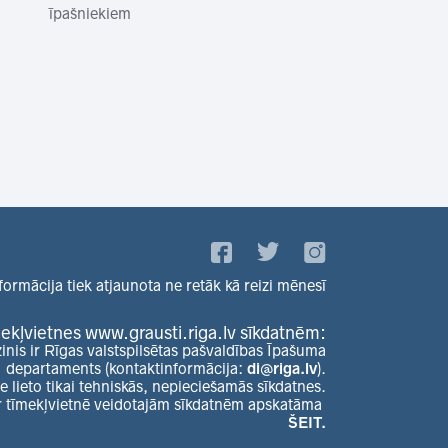
īpašniekiem
formācija tiek atjaunota ne retāk kā reizi mēnesī
ekļvietnes www.grausti.riga.lv sīkdatnēm:
zinis ir Rīgas valstspilsētas pašvaldības Īpašuma
departaments (kontaktinformācija:
di@riga.lv
).
e lieto tikai tehniskās, nepieciešamās sīkdatnes.
r tīmekļvietnē veidotajām sīkdatnēm apskatāma
ŠEIT.