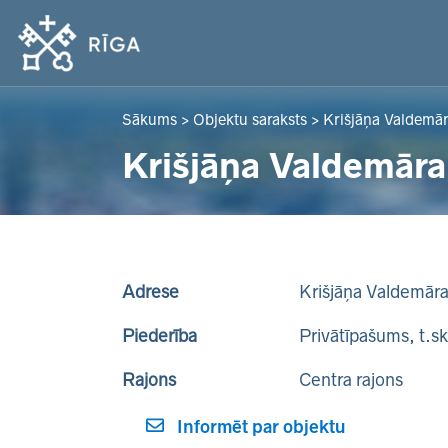
Sākums
>
Objektu saraksts
>
Krišjāņa Valdemā
Krišjāņa Valdemāra
Adrese
Krišjāņa Valdemār
Piederība
Privātīpašums, t.s
Rajons
Centra rajons
Informēt par objektu