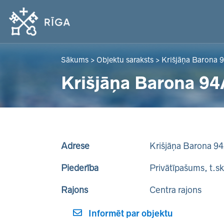
Sākums
>
Objektu saraksts
>
Krišjāņa Barona 
Krišjāņa Barona 94
Adrese
Krišjāņa Barona 9
Piederība
Privātīpašums, t.s
Rajons
Centra rajons
Informēt par objektu