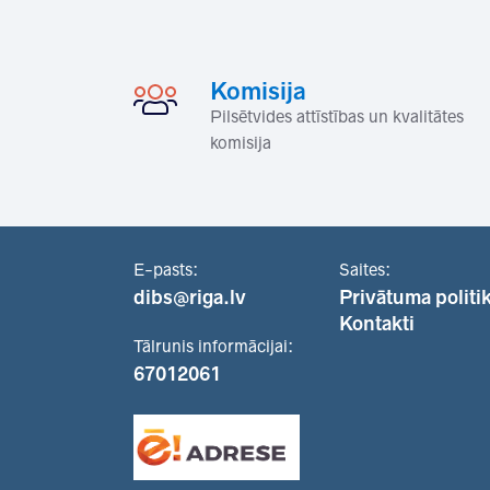
Komisija
Pilsētvides attīstības un kvalitātes
komisija
E-pasts:
Saites:
dibs@riga.lv
Privātuma politi
Kontakti
Tālrunis informācijai:
67012061