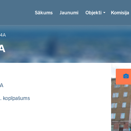
Sākums
Jaunumi
Objekti
Komisija
94A
A
4A
k. kopīpašums