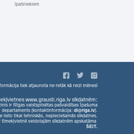
īpašniekiem
formācija tiek atjaunota ne retāk kā reizi mēnesī
ekļvietnes www.grausti.riga.lv sīkdatnēm:
zinis ir Rīgas valstspilsētas pašvaldības Īpašuma
departaments (kontaktinformācija:
di@riga.lv
).
e lieto tikai tehniskās, nepieciešamās sīkdatnes.
r tīmekļvietnē veidotajām sīkdatnēm apskatāma
ŠEIT.