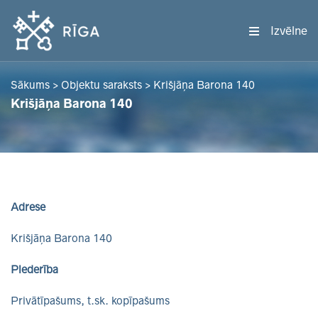
Izvēlne
Sākums
>
Objektu saraksts
>
Krišjāņa Barona 140
Krišjāņa Barona 140
Adrese
Krišjāņa Barona 140
Piederība
Privātīpašums, t.sk. kopīpašums