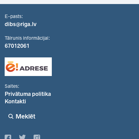
E-pasts:
dibs@riga.lv
Tālrunis informācijai:
67012061
Saites:
Privātuma politika
Kontakti
Meklēt