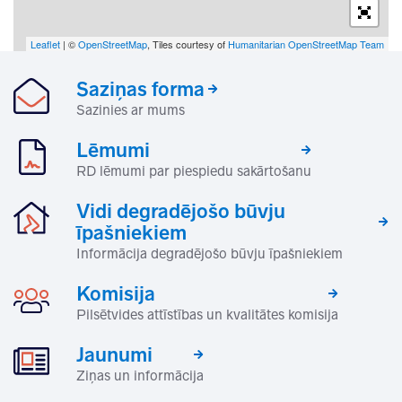
Leaflet
| ©
OpenStreetMap
, Tiles courtesy of
Humanitarian OpenStreetMap Team
Saziņas forma
Sazinies ar mums
Lēmumi
RD lēmumi par piespiedu sakārtošanu
Vidi degradējošo būvju
īpašniekiem
Informācija degradējošo būvju īpašniekiem
Komisija
Pilsētvides attīstības un kvalitātes komisija
Jaunumi
Ziņas un informācija