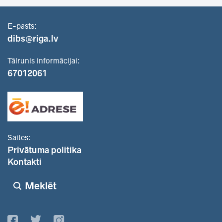
E-pasts:
dibs@riga.lv
Tālrunis informācijai:
67012061
Saites:
Privātuma politika
Kontakti
Meklēt