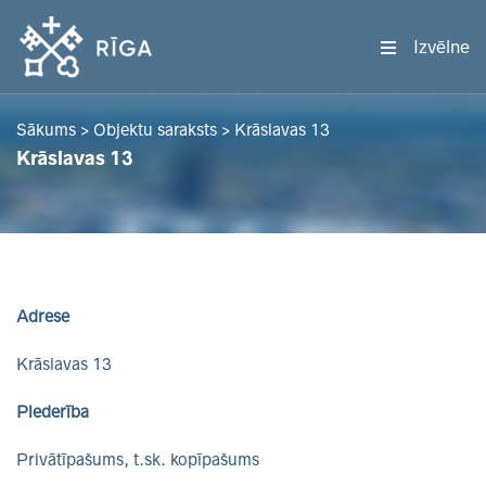
Izvēlne
Sākums
>
Objektu saraksts
>
Krāslavas 13
Krāslavas 13
Adrese
Krāslavas 13
Piederība
Privātīpašums, t.sk. kopīpašums