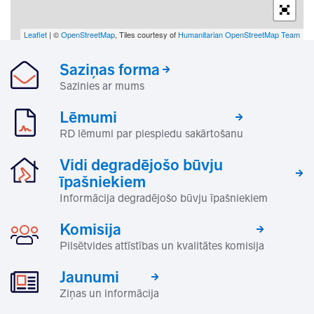
Leaflet
| ©
OpenStreetMap
, Tiles courtesy of
Humanitarian OpenStreetMap Team
Saziņas forma
Sazinies ar mums
Lēmumi
RD lēmumi par piespiedu sakārtošanu
Vidi degradējošo būvju
īpašniekiem
Informācija degradējošo būvju īpašniekiem
Komisija
Pilsētvides attīstības un kvalitātes komisija
Jaunumi
Ziņas un informācija