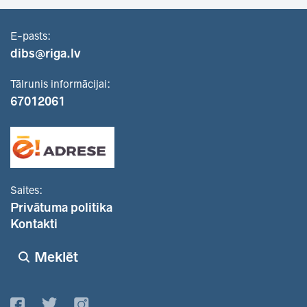
E-pasts:
dibs@riga.lv
Tālrunis informācijai:
67012061
Saites:
Privātuma politika
Kontakti
Meklēt