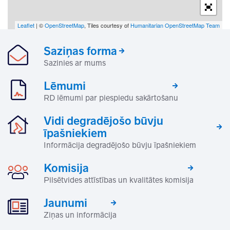
Leaflet
| ©
OpenStreetMap
, Tiles courtesy of
Humanitarian OpenStreetMap Team
Saziņas forma
Sazinies ar mums
Lēmumi
RD lēmumi par piespiedu sakārtošanu
Vidi degradējošo būvju
īpašniekiem
Informācija degradējošo būvju īpašniekiem
Komisija
Pilsētvides attīstības un kvalitātes komisija
Jaunumi
Ziņas un informācija