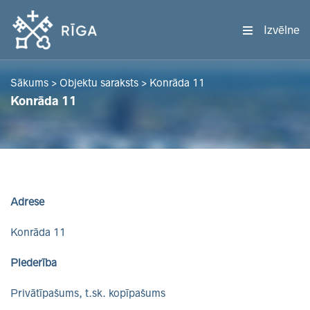
Izvēlne
Sākums
>
Objektu saraksts
>
Konrāda 11
Konrāda 11
Adrese
Konrāda 11
Piederība
Privātīpašums, t.sk. kopīpašums