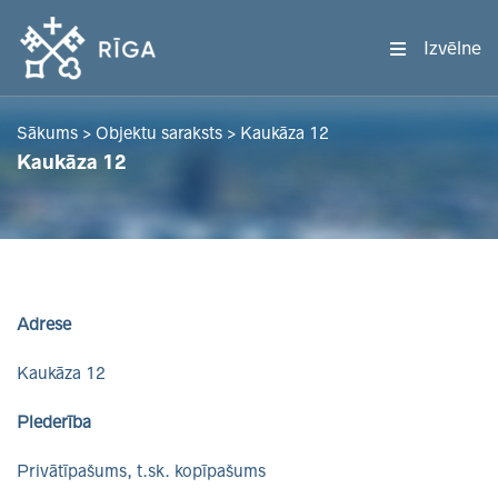
Izvēlne
Sākums
>
Objektu saraksts
>
Kaukāza 12
Kaukāza 12
Adrese
Kaukāza 12
Piederība
Privātīpašums, t.sk. kopīpašums