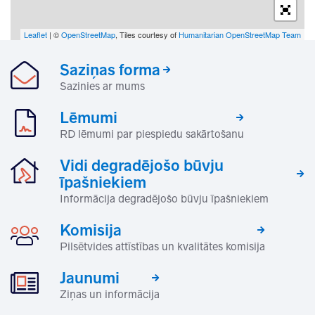
Leaflet
| ©
OpenStreetMap
, Tiles courtesy of
Humanitarian OpenStreetMap Team
Saziņas forma
Sazinies ar mums
Lēmumi
RD lēmumi par piespiedu sakārtošanu
Vidi degradējošo būvju
īpašniekiem
Informācija degradējošo būvju īpašniekiem
Komisija
Pilsētvides attīstības un kvalitātes komisija
Jaunumi
Ziņas un informācija