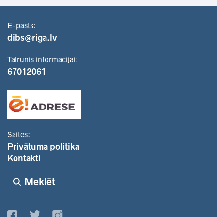
E-pasts:
dibs@riga.lv
Tālrunis informācijai:
67012061
Saites:
Privātuma politika
Kontakti
Meklēt