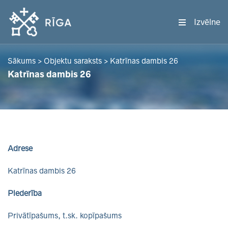
Izvēlne
Sākums
>
Objektu saraksts
>
Katrīnas dambis 26
Katrīnas dambis 26
Adrese
Katrīnas dambis 26
Piederība
Privātīpašums, t.sk. kopīpašums