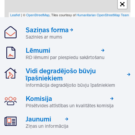
Leaflet
| ©
OpenStreetMap
, Tiles courtesy of
Humanitarian OpenStreetMap Team
Saziņas forma
Sazinies ar mums
Lēmumi
RD lēmumi par piespiedu sakārtošanu
Vidi degradējošo būvju
īpašniekiem
Informācija degradējošo būvju īpašniekiem
Komisija
Pilsētvides attīstības un kvalitātes komisija
Jaunumi
Ziņas un informācija