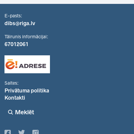
E-pasts:
dibs@riga.lv
Tālrunis informācijai:
67012061
Saites:
Privātuma politika
Kontakti
Meklēt