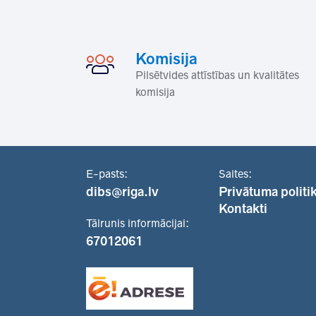
Komisija
Pilsētvides attīstības un kvalitātes
komisija
E-pasts:
Saites:
dibs@riga.lv
Privātuma politi
Kontakti
Tālrunis informācijai:
67012061