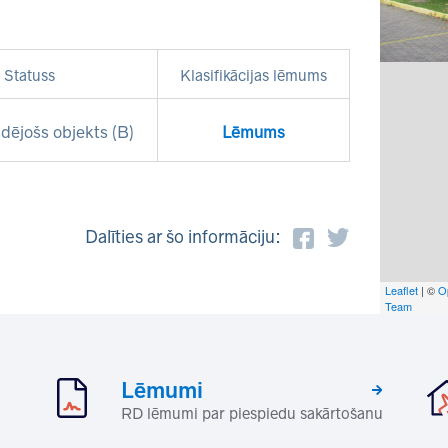
Statuss
Klasifikācijas lēmums
dējošs objekts (B)
Lēmums
Dalīties ar šo informāciju:
Leaflet
| ©
O
Team
Lēmumi
RD lēmumi par piespiedu sakārtošanu