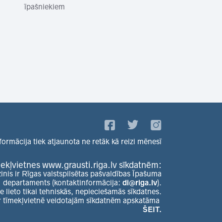
īpašniekiem
formācija tiek atjaunota ne retāk kā reizi mēnesī
ekļvietnes www.grausti.riga.lv sīkdatnēm:
zinis ir Rīgas valstspilsētas pašvaldības Īpašuma
departaments (kontaktinformācija:
di@riga.lv
).
e lieto tikai tehniskās, nepieciešamās sīkdatnes.
r tīmekļvietnē veidotajām sīkdatnēm apskatāma
ŠEIT.