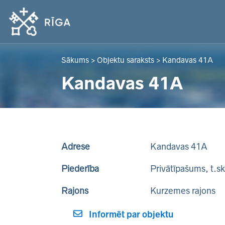
Sākums
>
Objektu saraksts
>
Kandavas 41A
Kandavas 41A
Adrese
Kandavas 41A
Piederība
Privātīpašums, t.s
Rajons
Kurzemes rajons
Informēt par objektu