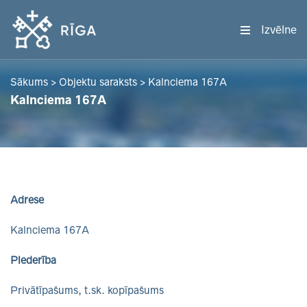
Izvēlne
Sākums
>
Objektu saraksts
>
Kalnciema 167A
Kalnciema 167A
Adrese
Kalnciema 167A
Piederība
Privātīpašums, t.sk. kopīpašums