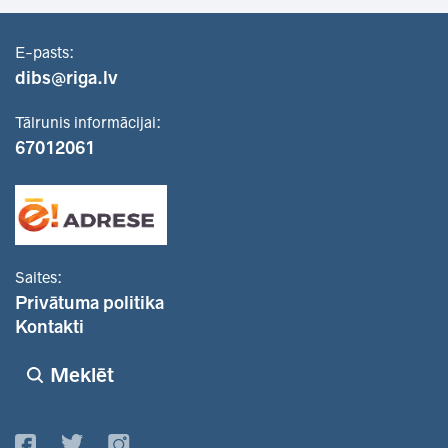
E-pasts:
dibs@riga.lv
Tālrunis informācijai:
67012061
Saites:
Privātuma politika
Kontakti
Meklēt