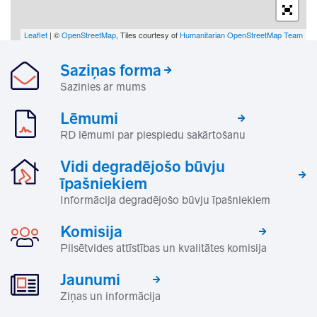
Leaflet
| ©
OpenStreetMap
, Tiles courtesy of
Humanitarian OpenStreetMap Team
Saziņas forma
Sazinies ar mums
Lēmumi
RD lēmumi par piespiedu sakārtošanu
Vidi degradējošo būvju
īpašniekiem
Informācija degradējošo būvju īpašniekiem
Komisija
Pilsētvides attīstības un kvalitātes komisija
Jaunumi
Ziņas un informācija