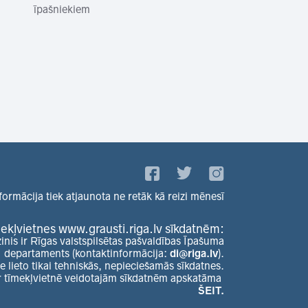
īpašniekiem
formācija tiek atjaunota ne retāk kā reizi mēnesī
ekļvietnes www.grausti.riga.lv sīkdatnēm:
zinis ir Rīgas valstspilsētas pašvaldības Īpašuma
departaments (kontaktinformācija:
di@riga.lv
).
e lieto tikai tehniskās, nepieciešamās sīkdatnes.
r tīmekļvietnē veidotajām sīkdatnēm apskatāma
ŠEIT.