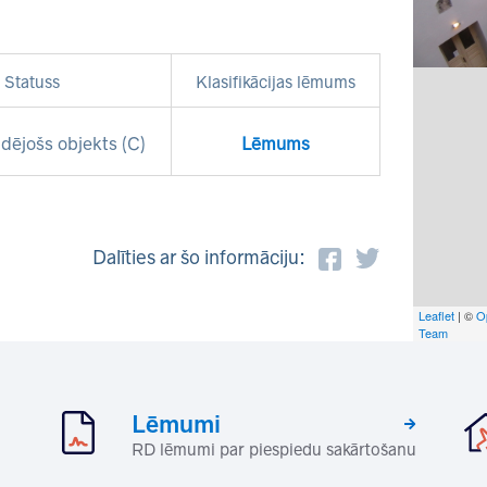
Statuss
Klasifikācijas lēmums
dējošs objekts (C)
Lēmums
Dalīties ar šo informāciju:
Leaflet
| ©
O
Team
Lēmumi
RD lēmumi par piespiedu sakārtošanu