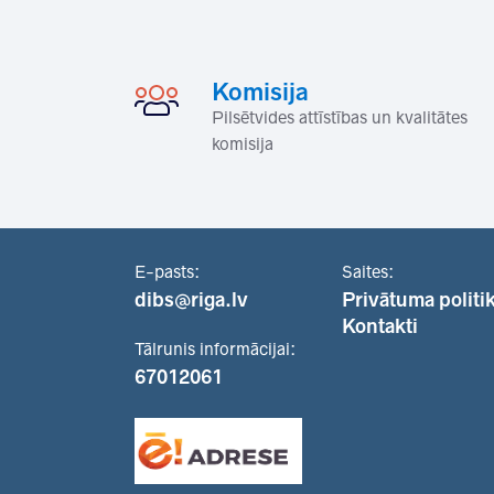
Komisija
Pilsētvides attīstības un kvalitātes
komisija
E-pasts:
Saites:
dibs@riga.lv
Privātuma politi
Kontakti
Tālrunis informācijai:
67012061