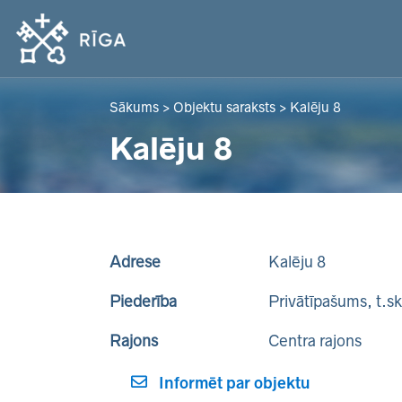
Sākums
>
Objektu saraksts
>
Kalēju 8
Kalēju 8
Adrese
Kalēju 8
Piederība
Privātīpašums, t.s
Rajons
Centra rajons
Informēt par objektu