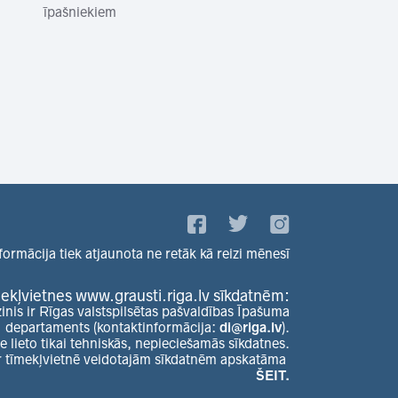
īpašniekiem
formācija tiek atjaunota ne retāk kā reizi mēnesī
ekļvietnes www.grausti.riga.lv sīkdatnēm:
zinis ir Rīgas valstspilsētas pašvaldības Īpašuma
departaments (kontaktinformācija:
di@riga.lv
).
e lieto tikai tehniskās, nepieciešamās sīkdatnes.
r tīmekļvietnē veidotajām sīkdatnēm apskatāma
ŠEIT.