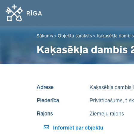
Sākums
>
Objektu saraksts
>
Kaķasēkļa dambis
Kaķasēkļa dambis 
Adrese
Kaķasēkļa dambis 
Piederība
Privātīpašums, t.s
Rajons
Ziemeļu rajons
Informēt par objektu