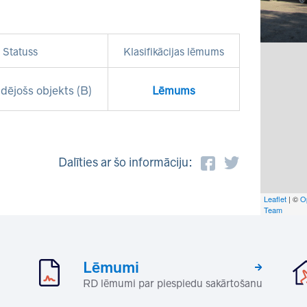
Statuss
Klasifikācijas lēmums
dējošs objekts (B)
Lēmums
Dalīties ar šo informāciju:
Leaflet
| ©
O
Team
Lēmumi
RD lēmumi par piespiedu sakārtošanu