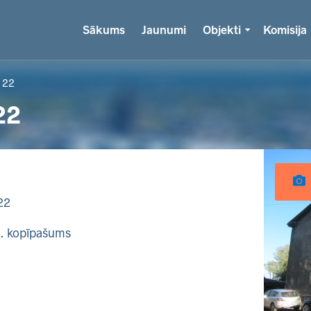
Sākums
Jaunumi
Objekti
Komisija
 22
22
22
k. kopīpašums