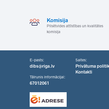
Komisija
Pilsētvides attīstības un kvalitātes
komisija
E-pasts:
Saites:
dibs@riga.lv
Privātuma politi
Kontakti
Tālrunis informācijai:
67012061