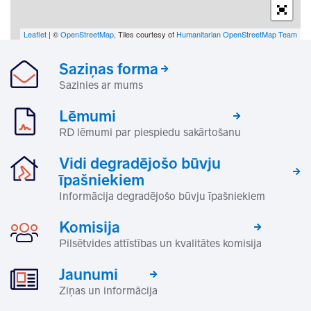
Leaflet
| ©
OpenStreetMap
, Tiles courtesy of
Humanitarian OpenStreetMap Team
Saziņas forma
Sazinies ar mums
Lēmumi
RD lēmumi par piespiedu sakārtošanu
Vidi degradējošo būvju
īpašniekiem
Informācija degradējošo būvju īpašniekiem
Komisija
Pilsētvides attīstības un kvalitātes komisija
Jaunumi
Ziņas un informācija