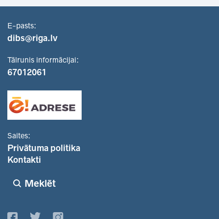
E-pasts:
dibs@riga.lv
Tālrunis informācijai:
67012061
Saites:
Privātuma politika
Kontakti
Meklēt