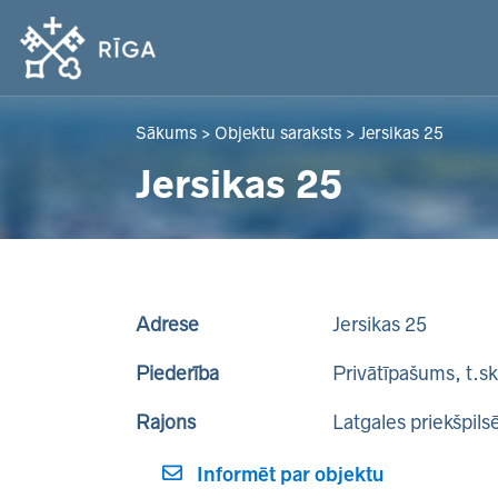
Sākums
>
Objektu saraksts
>
Jersikas 25
Jersikas 25
Adrese
Jersikas 25
Piederība
Privātīpašums, t.s
Rajons
Latgales priekšpils
Informēt par objektu