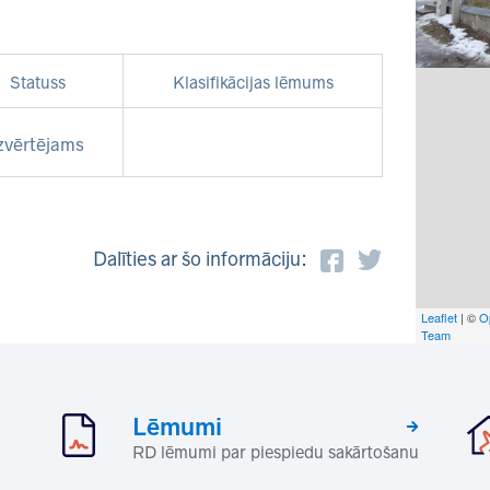
Statuss
Klasifikācijas lēmums
zvērtējams
Dalīties ar šo informāciju:
Leaflet
| ©
O
Team
Lēmumi
RD lēmumi par piespiedu sakārtošanu