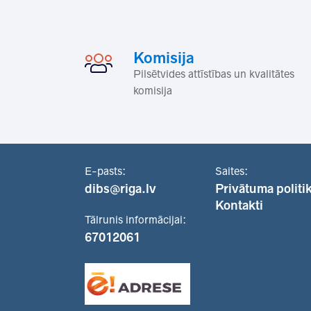
Komisija
Pilsētvides attīstības un kvalitātes
komisija
E-pasts:
Saites:
dibs@riga.lv
Privātuma politi
Kontakti
Tālrunis informācijai:
67012061