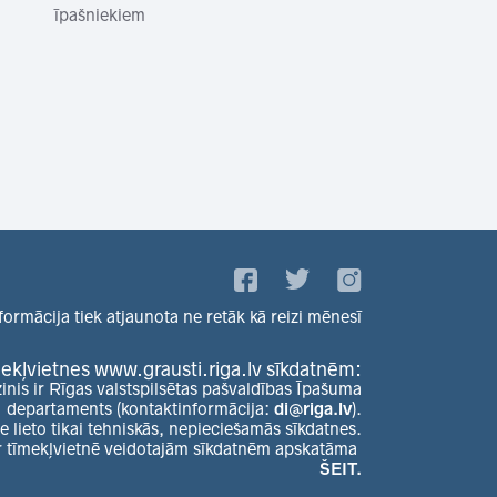
īpašniekiem
formācija tiek atjaunota ne retāk kā reizi mēnesī
ekļvietnes www.grausti.riga.lv sīkdatnēm:
zinis ir Rīgas valstspilsētas pašvaldības Īpašuma
departaments (kontaktinformācija:
di@riga.lv
).
e lieto tikai tehniskās, nepieciešamās sīkdatnes.
r tīmekļvietnē veidotajām sīkdatnēm apskatāma
ŠEIT.