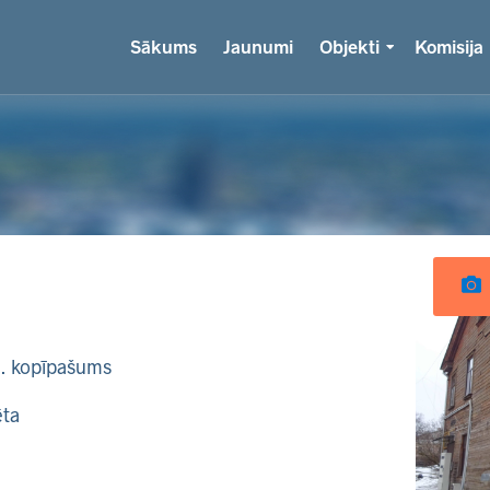
Sākums
Jaunumi
Objekti
Komisija
k. kopīpašums
ēta