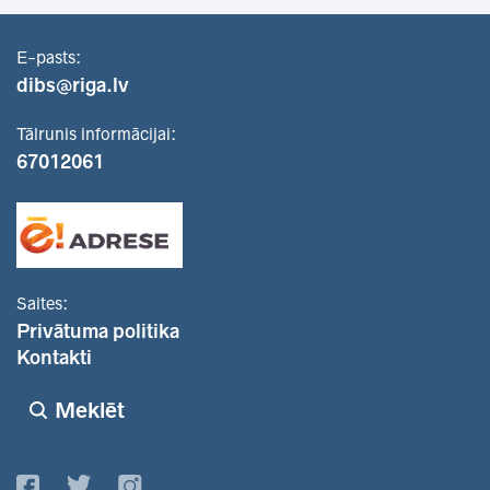
E-pasts:
dibs@riga.lv
Tālrunis informācijai:
67012061
Saites:
Privātuma politika
Kontakti
Meklēt