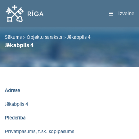
Izvēlne
Sākums
>
Objektu saraksts
>
Jēkabpils 4
Jēkabpils 4
Adrese
Jēkabpils 4
Piederība
Privātīpašums, t.sk. kopīpašums