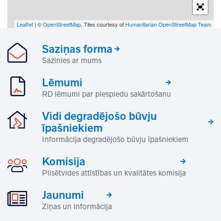
Leaflet
| ©
OpenStreetMap
, Tiles courtesy of
Humanitarian OpenStreetMap Team
Saziņas forma
Sazinies ar mums
Lēmumi
RD lēmumi par piespiedu sakārtošanu
Vidi degradējošo būvju
īpašniekiem
Informācija degradējošo būvju īpašniekiem
Komisija
Pilsētvides attīstības un kvalitātes komisija
Jaunumi
Ziņas un informācija