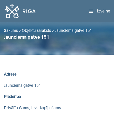
Izvēlne
Sākums
>
Objektu saraksts
>
Jaunciema gatve 151
Jaunciema gatve 151
Adrese
Jaunciema gatve 151
Piederība
Privātīpašums, t.sk. kopīpašums