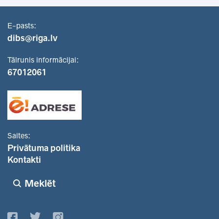
E-pasts:
dibs@riga.lv
Tālrunis informācijai:
67012061
Saites:
Privātuma politika
Kontakti
Meklēt