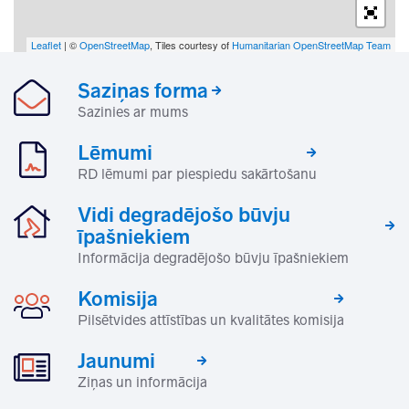
Leaflet
| ©
OpenStreetMap
, Tiles courtesy of
Humanitarian OpenStreetMap Team
Saziņas forma
Sazinies ar mums
Lēmumi
RD lēmumi par piespiedu sakārtošanu
Vidi degradējošo būvju
īpašniekiem
Informācija degradējošo būvju īpašniekiem
Komisija
Pilsētvides attīstības un kvalitātes komisija
Jaunumi
Ziņas un informācija