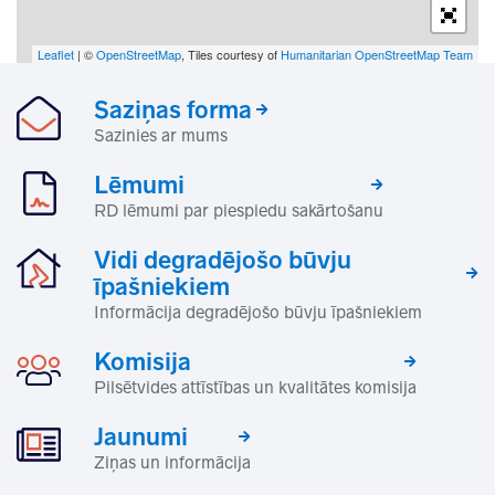
Leaflet
| ©
OpenStreetMap
, Tiles courtesy of
Humanitarian OpenStreetMap Team
Saziņas forma
Sazinies ar mums
Lēmumi
RD lēmumi par piespiedu sakārtošanu
Vidi degradējošo būvju
īpašniekiem
Informācija degradējošo būvju īpašniekiem
Komisija
Pilsētvides attīstības un kvalitātes komisija
Jaunumi
Ziņas un informācija