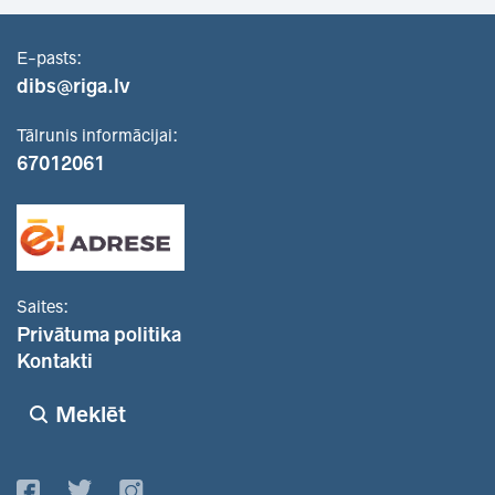
E-pasts:
dibs@riga.lv
Tālrunis informācijai:
67012061
Saites:
Privātuma politika
Kontakti
Meklēt