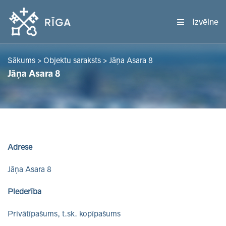
Izvēlne
Sākums
>
Objektu saraksts
>
Jāņa Asara 8
Jāņa Asara 8
Adrese
Jāņa Asara 8
Piederība
Privātīpašums, t.sk. kopīpašums