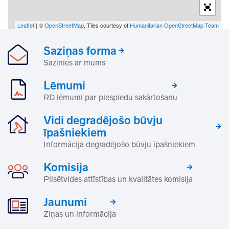
Leaflet
| ©
OpenStreetMap
, Tiles courtesy of
Humanitarian OpenStreetMap Team
Saziņas forma
Sazinies ar mums
Lēmumi
RD lēmumi par piespiedu sakārtošanu
Vidi degradējošo būvju
īpašniekiem
Informācija degradējošo būvju īpašniekiem
Komisija
Pilsētvides attīstības un kvalitātes komisija
Jaunumi
Ziņas un informācija