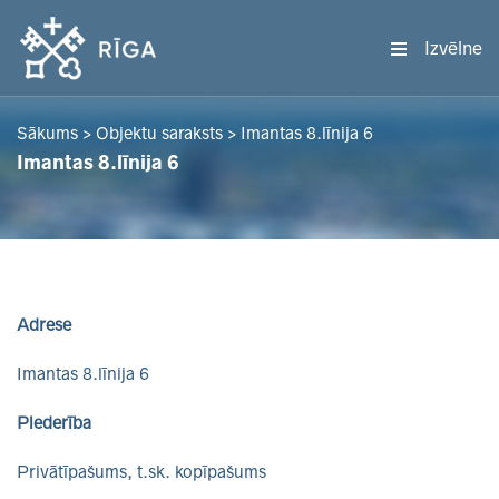
Izvēlne
Sākums
>
Objektu saraksts
>
Imantas 8.līnija 6
Imantas 8.līnija 6
Adrese
Imantas 8.līnija 6
Piederība
Privātīpašums, t.sk. kopīpašums