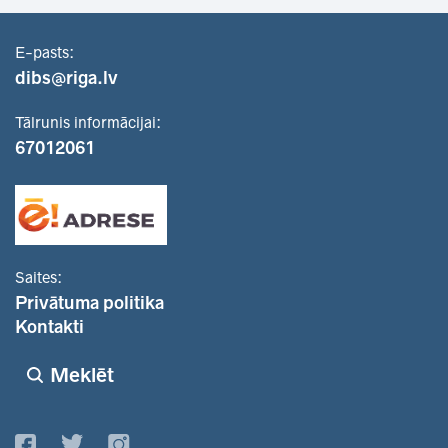
E-pasts:
dibs@riga.lv
Tālrunis informācijai:
67012061
Saites:
Privātuma politika
Kontakti
Meklēt