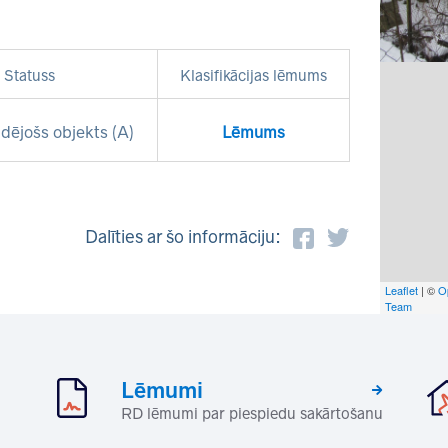
Statuss
Klasifikācijas lēmums
dējošs objekts (A)
Lēmums
Dalīties ar šo informāciju:
Leaflet
| ©
O
Team
Lēmumi
RD lēmumi par piespiedu sakārtošanu