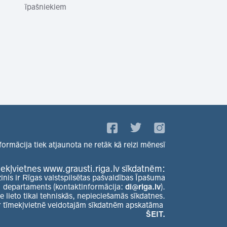
īpašniekiem
formācija tiek atjaunota ne retāk kā reizi mēnesī
ekļvietnes www.grausti.riga.lv sīkdatnēm:
zinis ir Rīgas valstspilsētas pašvaldības Īpašuma
departaments (kontaktinformācija:
di@riga.lv
).
e lieto tikai tehniskās, nepieciešamās sīkdatnes.
r tīmekļvietnē veidotajām sīkdatnēm apskatāma
ŠEIT.