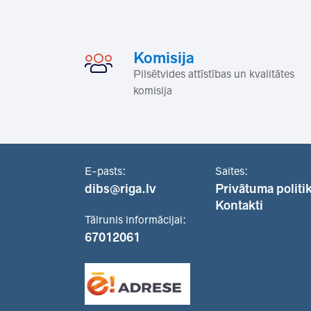
Komisija
Pilsētvides attīstības un kvalitātes
komisija
E-pasts:
Saites:
dibs@riga.lv
Privātuma politi
Kontakti
Tālrunis informācijai:
67012061