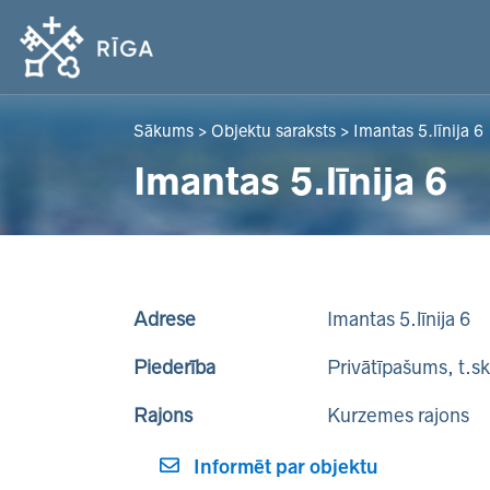
Sākums
>
Objektu saraksts
>
Imantas 5.līnija 6
Imantas 5.līnija 6
Adrese
Imantas 5.līnija 6
Piederība
Privātīpašums, t.s
Rajons
Kurzemes rajons
Informēt par objektu