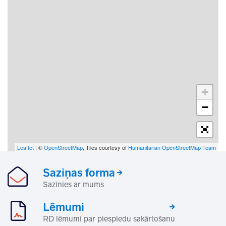
+
−
Leaflet
| ©
OpenStreetMap
, Tiles courtesy of
Humanitarian OpenStreetMap Team
Saziņas forma
Sazinies ar mums
Lēmumi
RD lēmumi par piespiedu sakārtošanu