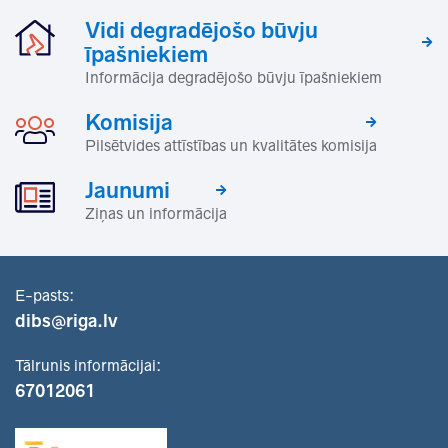
Vidi degradējošo būvju
īpašniekiem
Informācija degradējošo būvju īpašniekiem
Komisija
Pilsētvides attīstības un kvalitātes komisija
Jaunumi
Ziņas un informācija
E-pasts:
dibs@riga.lv
Tālrunis informācijai:
67012061