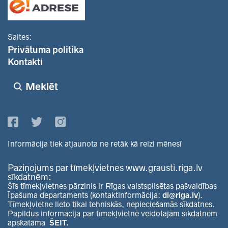
Saites:
Privātuma politika
Kontakti
Meklēt
Informācija tiek atjaunota ne retāk kā reizi mēnesī
Paziņojums par tīmekļvietnes www.grausti.riga.lv
sīkdatnēm:
Šīs tīmekļvietnes pārzinis ir Rīgas valstspilsētas pašvaldības
Īpašuma departaments (kontaktinformācija:
di@riga.lv
).
Tīmekļvietne lieto tikai tehniskās, nepieciešamās sīkdatnes.
Papildus informācija par tīmekļvietnē veidotajām sīkdatnēm
apskatāma
ŠEIT.