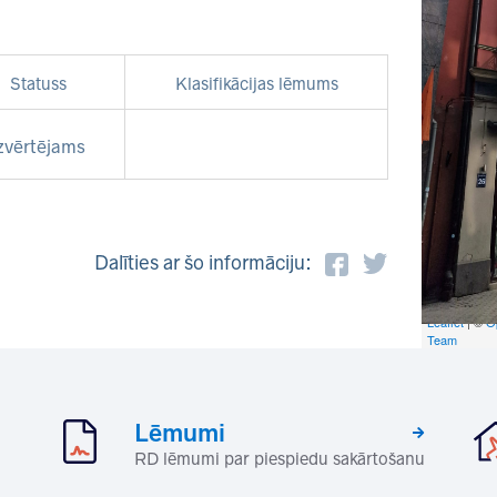
Statuss
Klasifikācijas lēmums
zvērtējams
Dalīties ar šo informāciju:
Leaflet
| ©
O
Team
Lēmumi
RD lēmumi par piespiedu sakārtošanu