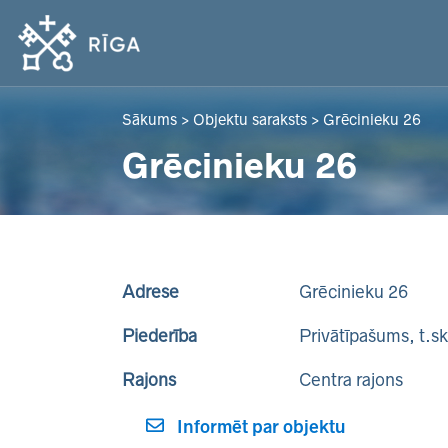
Sākums
>
Objektu saraksts
>
Grēcinieku 26
Grēcinieku 26
Adrese
Grēcinieku 26
Piederība
Privātīpašums, t.s
Rajons
Centra rajons
Informēt par objektu