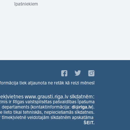
īpašniekiem
formācija tiek atjaunota ne retāk kā reizi mēnesī
ekļvietnes www.grausti.riga.lv sīkdatnēm:
zinis ir Rīgas valstspilsētas pašvaldības Īpašuma
departaments (kontaktinformācija:
di@riga.lv
).
e lieto tikai tehniskās, nepieciešamās sīkdatnes.
r tīmekļvietnē veidotajām sīkdatnēm apskatāma
ŠEIT.