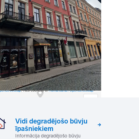
+
−
penStreetMap
, Tiles courtesy of
Humanitarian OpenStreetMap
Vidi degradējošo būvju
īpašniekiem
Informācija degradējošo būvju