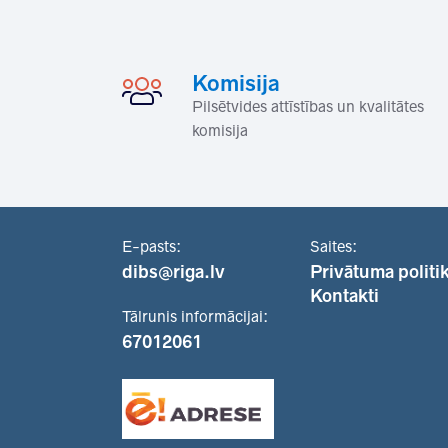
Komisija
Pilsētvides attīstības un kvalitātes
komisija
E-pasts:
Saites:
dibs@riga.lv
Privātuma politi
Kontakti
Tālrunis informācijai:
67012061