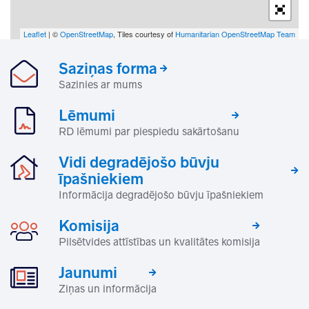
Leaflet
| ©
OpenStreetMap
, Tiles courtesy of
Humanitarian OpenStreetMap Team
Saziņas forma
Sazinies ar mums
Lēmumi
RD lēmumi par piespiedu sakārtošanu
Vidi degradējošo būvju
īpašniekiem
Informācija degradējošo būvju īpašniekiem
Komisija
Pilsētvides attīstības un kvalitātes komisija
Jaunumi
Ziņas un informācija