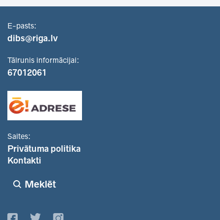
E-pasts:
dibs@riga.lv
Tālrunis informācijai:
67012061
Saites:
Privātuma politika
Kontakti
Meklēt