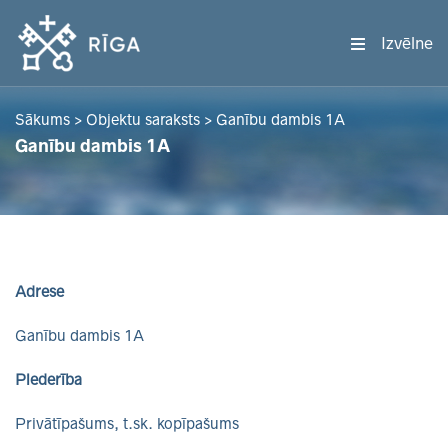
Izvēlne
Sākums
>
Objektu saraksts
>
Ganību dambis 1A
Ganību dambis 1A
Adrese
Ganību dambis 1A
Piederība
Privātīpašums, t.sk. kopīpašums