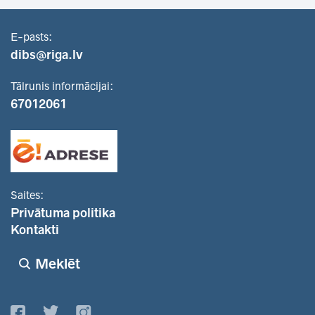
E-pasts:
dibs@riga.lv
Tālrunis informācijai:
67012061
Saites:
Privātuma politika
Kontakti
Meklēt