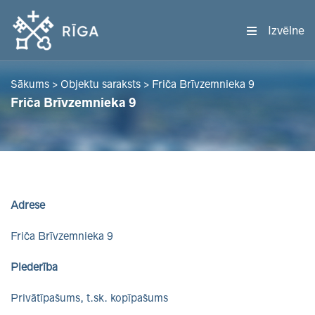
Izvēlne
Sākums
>
Objektu saraksts
>
Friča Brīvzemnieka 9
Friča Brīvzemnieka 9
Adrese
Friča Brīvzemnieka 9
Piederība
Privātīpašums, t.sk. kopīpašums