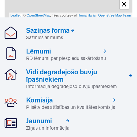
Leaflet
| ©
OpenStreetMap
, Tiles courtesy of
Humanitarian OpenStreetMap Team
Saziņas forma
Sazinies ar mums
Lēmumi
RD lēmumi par piespiedu sakārtošanu
Vidi degradējošo būvju
īpašniekiem
Informācija degradējošo būvju īpašniekiem
Komisija
Pilsētvides attīstības un kvalitātes komisija
Jaunumi
Ziņas un informācija