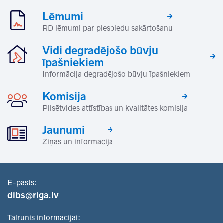
Lēmumi
RD lēmumi par piespiedu sakārtošanu
Vidi degradējošo būvju
īpašniekiem
Informācija degradējošo būvju īpašniekiem
Komisija
Pilsētvides attīstības un kvalitātes komisija
Jaunumi
Ziņas un informācija
E-pasts:
dibs@riga.lv
Tālrunis informācijai: