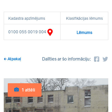
Kadastra apzīmējums
Klasifikācijas lēmums
0100 055 0019 004
Lēmums
Dalīties ar šo informāciju:
Atpakaļ
1 attēli