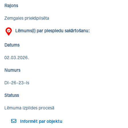
Rajons
Zemgales priekšpilsēta
Lēmums(i) par piespiedu sakārtošanu:
Datums
02.03.2026.
Numurs
DI-26-23-ls
Statuss
Lēmuma izpildes procesā
Informēt par objektu