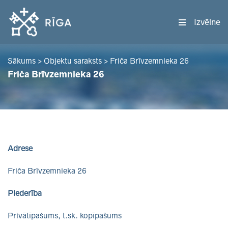
Izvēlne
Sākums
>
Objektu saraksts
>
Friča Brīvzemnieka 26
Friča Brīvzemnieka 26
Adrese
Friča Brīvzemnieka 26
Piederība
Privātīpašums, t.sk. kopīpašums