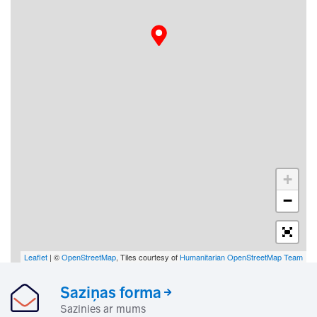
+
−
Leaflet
| ©
OpenStreetMap
, Tiles courtesy of
Humanitarian OpenStreetMap Team
Saziņas forma
Sazinies ar mums