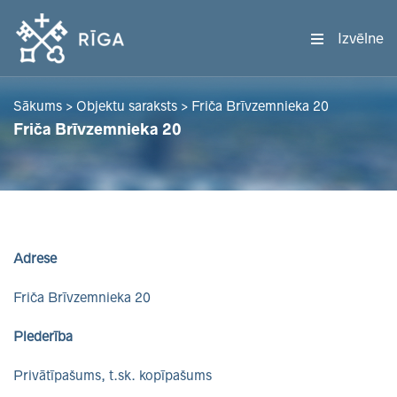
Izvēlne
Sākums
>
Objektu saraksts
>
Friča Brīvzemnieka 20
Friča Brīvzemnieka 20
Adrese
Friča Brīvzemnieka 20
Piederība
Privātīpašums, t.sk. kopīpašums