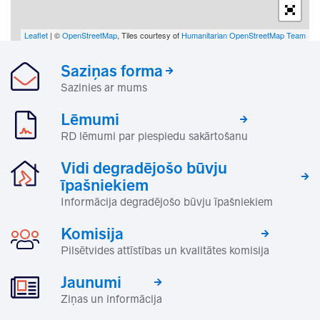
Leaflet
| ©
OpenStreetMap
, Tiles courtesy of
Humanitarian OpenStreetMap Team
Saziņas forma
Sazinies ar mums
Lēmumi
RD lēmumi par piespiedu sakārtošanu
Vidi degradējošo būvju
īpašniekiem
Informācija degradējošo būvju īpašniekiem
Komisija
Pilsētvides attīstības un kvalitātes komisija
Jaunumi
Ziņas un informācija