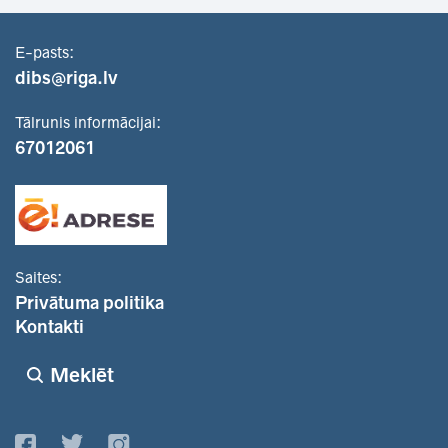
E-pasts:
dibs@riga.lv
Tālrunis informācijai:
67012061
Saites:
Privātuma politika
Kontakti
Meklēt