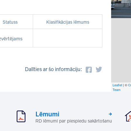
Statuss
Klasifikācijas lēmums
zvērtējams
Dalīties ar šo informāciju:
Leaflet
| ©
O
Team
Lēmumi
RD lēmumi par piespiedu sakārtošanu