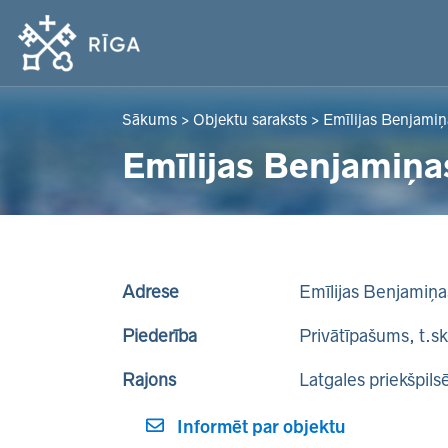
Sākums
>
Objektu saraksts
>
Emīlijas Benjamiņ
Emīlijas Benjamiņa
Adrese
Emīlijas Benjamiņa
Piederība
Privātīpašums, t.s
Rajons
Latgales priekšpils
Informēt par objektu