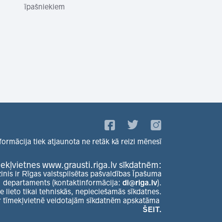
īpašniekiem
formācija tiek atjaunota ne retāk kā reizi mēnesī
ekļvietnes www.grausti.riga.lv sīkdatnēm:
zinis ir Rīgas valstspilsētas pašvaldības Īpašuma
departaments (kontaktinformācija:
di@riga.lv
).
e lieto tikai tehniskās, nepieciešamās sīkdatnes.
r tīmekļvietnē veidotajām sīkdatnēm apskatāma
ŠEIT.