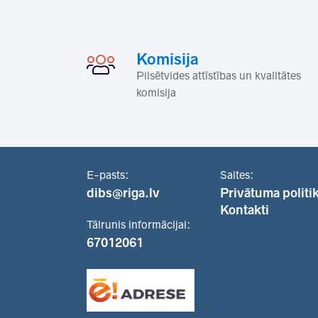
Komisija
Pilsētvides attīstības un kvalitātes
komisija
E-pasts:
Saites:
dibs@riga.lv
Privātuma politi
Kontakti
Tālrunis informācijai:
67012061