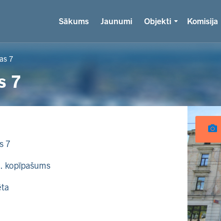
Sākums
Jaunumi
Objekti
Komisija
as 7
s 7
s 7
k. kopīpašums
ēta