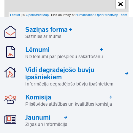
Leaflet
| ©
OpenStreetMap
, Tiles courtesy of
Humanitarian OpenStreetMap Team
Saziņas forma
Sazinies ar mums
Lēmumi
RD lēmumi par piespiedu sakārtošanu
Vidi degradējošo būvju
īpašniekiem
Informācija degradējošo būvju īpašniekiem
Komisija
Pilsētvides attīstības un kvalitātes komisija
Jaunumi
Ziņas un informācija