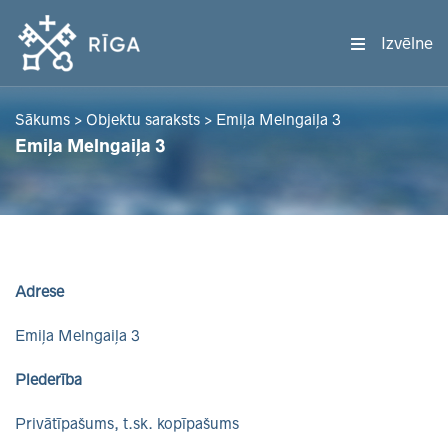
Izvēlne
Sākums
>
Objektu saraksts
>
Emiļa Melngaiļa 3
Emiļa Melngaiļa 3
Adrese
Emiļa Melngaiļa 3
Piederība
Privātīpašums, t.sk. kopīpašums