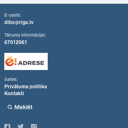
E-pasts:
dibs@riga.lv
Tālrunis informācijai:
67012061
Saites:
Privātuma politika
Kontakti
Meklēt