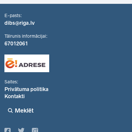
E-pasts:
dibs@riga.lv
Tālrunis informācijai:
67012061
Saites:
Privātuma politika
Kontakti
Meklēt