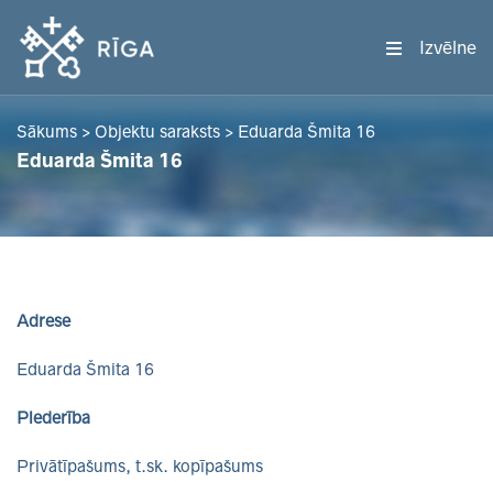
Izvēlne
Sākums
>
Objektu saraksts
>
Eduarda Šmita 16
Eduarda Šmita 16
Adrese
Eduarda Šmita 16
Piederība
Privātīpašums, t.sk. kopīpašums