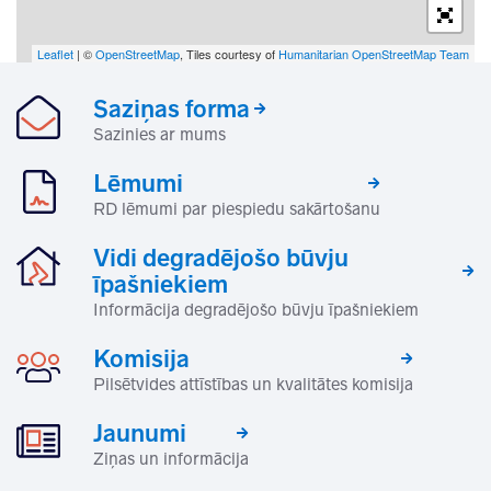
Leaflet
| ©
OpenStreetMap
, Tiles courtesy of
Humanitarian OpenStreetMap Team
Saziņas forma
Sazinies ar mums
Lēmumi
RD lēmumi par piespiedu sakārtošanu
Vidi degradējošo būvju
īpašniekiem
Informācija degradējošo būvju īpašniekiem
Komisija
Pilsētvides attīstības un kvalitātes komisija
Jaunumi
Ziņas un informācija