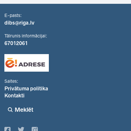
E-pasts:
dibs@riga.lv
Tālrunis informācijai:
67012061
Saites:
Privātuma politika
Kontakti
Meklēt