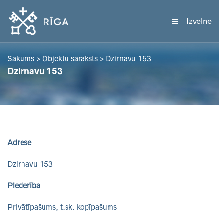
Izvēlne
Sākums
>
Objektu saraksts
>
Dzirnavu 153
Dzirnavu 153
Adrese
Dzirnavu 153
Piederība
Privātīpašums, t.sk. kopīpašums