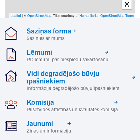
Leaflet
| ©
OpenStreetMap
, Tiles courtesy of
Humanitarian OpenStreetMap Team
Saziņas forma
Sazinies ar mums
Lēmumi
RD lēmumi par piespiedu sakārtošanu
Vidi degradējošo būvju
īpašniekiem
Informācija degradējošo būvju īpašniekiem
Komisija
Pilsētvides attīstības un kvalitātes komisija
Jaunumi
Ziņas un informācija