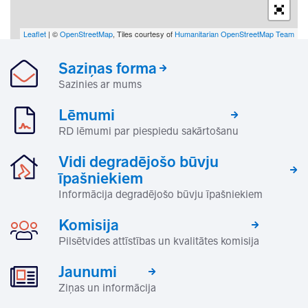
Leaflet
| ©
OpenStreetMap
, Tiles courtesy of
Humanitarian OpenStreetMap Team
Saziņas forma
Sazinies ar mums
Lēmumi
RD lēmumi par piespiedu sakārtošanu
Vidi degradējošo būvju
īpašniekiem
Informācija degradējošo būvju īpašniekiem
Komisija
Pilsētvides attīstības un kvalitātes komisija
Jaunumi
Ziņas un informācija