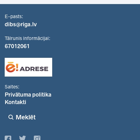
E-pasts:
dibs@riga.lv
Tālrunis informācijai:
67012061
Saites:
Privātuma politika
Kontakti
Meklēt