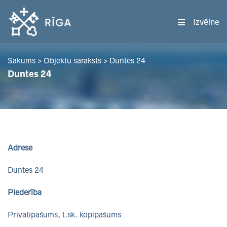
Izvēlne
Sākums
>
Objektu saraksts
>
Duntes 24
Duntes 24
Adrese
Duntes 24
Piederība
Privātīpašums, t.sk. kopīpašums