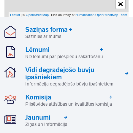
Leaflet
| ©
OpenStreetMap
, Tiles courtesy of
Humanitarian OpenStreetMap Team
Saziņas forma
Sazinies ar mums
Lēmumi
RD lēmumi par piespiedu sakārtošanu
Vidi degradējošo būvju
īpašniekiem
Informācija degradējošo būvju īpašniekiem
Komisija
Pilsētvides attīstības un kvalitātes komisija
Jaunumi
Ziņas un informācija