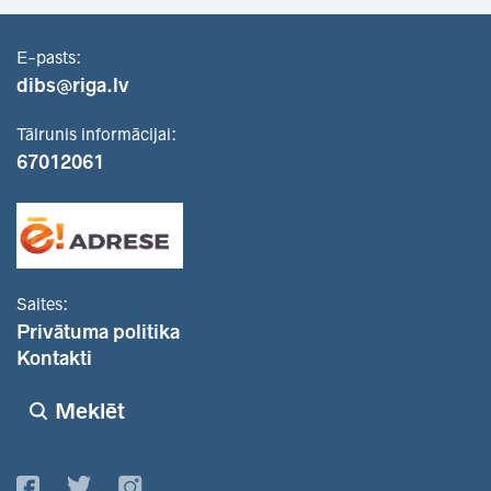
E-pasts:
dibs@riga.lv
Tālrunis informācijai:
67012061
Saites:
Privātuma politika
Kontakti
Meklēt