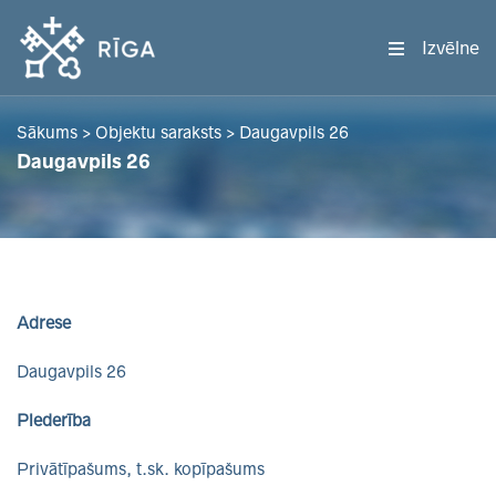
Izvēlne
Sākums
>
Objektu saraksts
>
Daugavpils 26
Daugavpils 26
Adrese
Daugavpils 26
Piederība
Privātīpašums, t.sk. kopīpašums