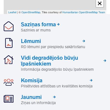
Leaflet
| ©
OpenStreetMap
, Tiles courtesy of
Humanitarian OpenStreetMap Team
Saziņas forma
Sazinies ar mums
Lēmumi
RD lēmumi par piespiedu sakārtošanu
Vidi degradējošo būvju
īpašniekiem
Informācija degradējošo būvju īpašniekiem
Komisija
Pilsētvides attīstības un kvalitātes komisija
Jaunumi
Ziņas un informācija