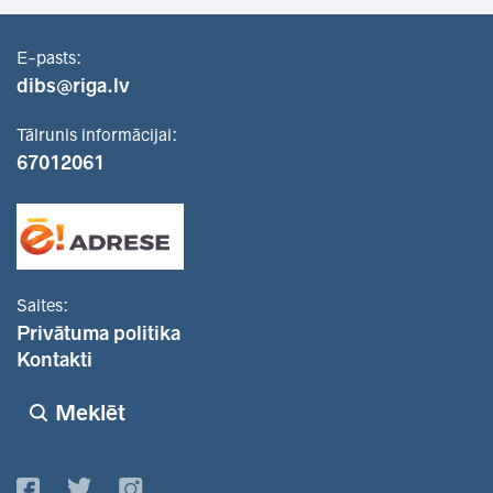
E-pasts:
dibs@riga.lv
Tālrunis informācijai:
67012061
Saites:
Privātuma politika
Kontakti
Meklēt